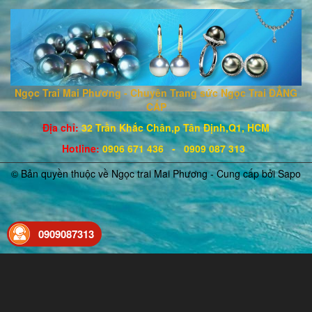
Ngọc Trai Mai Phương - Chuyên Trang sức Ngọc Trai ĐẲNG
CẤP
Địa chỉ:
32 Trần Khắc Chân,p Tân Định,Q1, HCM
Hotline
:
0906 671
436
- 0909 087 313
© Bản quyền thuộc về Ngọc trai Mai Phương - Cung cấp bởi
Sapo
0909087313