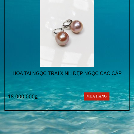
HOA TAI NGỌC TRAI XINH ĐẸP NGỌC CAO CẤP
18.000.000₫
MUA HÀNG