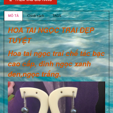
MÔ TẢ
Chính sách
TAGS
HOA TAI NGỌC TRAI ĐẸP
TUYỆT
Hoa tai ngọc trai chế tác bạc
cao cấp, đinh ngọc xanh
đen,ngọc trắng.