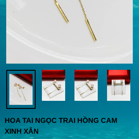
HOA TAI NGỌC TRAI HỒNG CAM
XINH XẮN