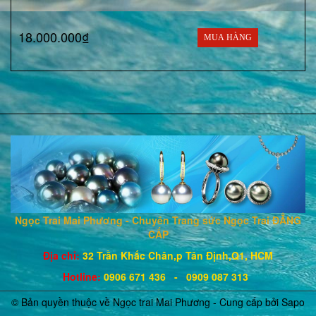
18.000.000₫
MUA HÀNG
Ngọc Trai Mai Phương - Chuyên Trang sức Ngọc Trai ĐẲNG
CẤP
Địa chỉ:
32 Trần Khắc Chân,p Tân Định,Q1, HCM
Hotline
:
0906 671
436
- 0909 087 313
© Bản quyền thuộc về Ngọc trai Mai Phương - Cung cấp bởi
Sapo