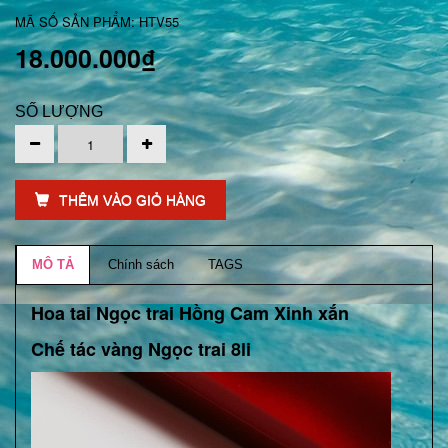
MÃ SỐ SẢN PHẨM: HTV55
18.000.000₫
SỐ LƯỢNG
THÊM VÀO GIỎ HÀNG
MÔ TẢ
Chính sách
TAGS
Hoa tai Ngọc trai Hồng Cam Xinh xắn
Chế tác vàng Ngọc trai 8li