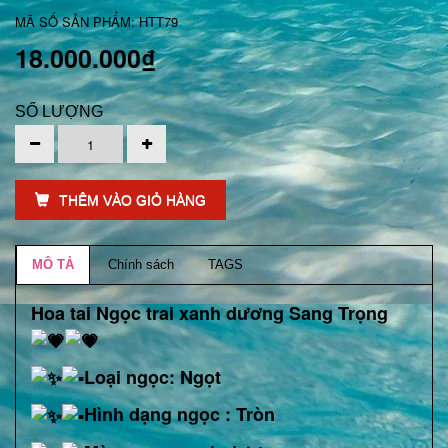
MÃ SỐ SẢN PHẨM: HTT79
18.000.000₫
SỐ LƯỢNG
THÊM VÀO GIỎ HÀNG
MÔ TẢ
Chính sách
TAGS
Hoa tai Ngọc trai xanh dương Sang Trọng
Loại ngọc: Ngọt
Hình dạng ngọc : Tròn