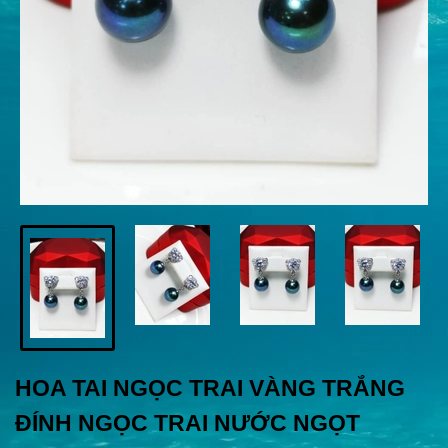
HOA TAI NGỌC TRAI VÀNG TRẮNG
ĐÍNH NGỌC TRAI NƯỚC NGỌT