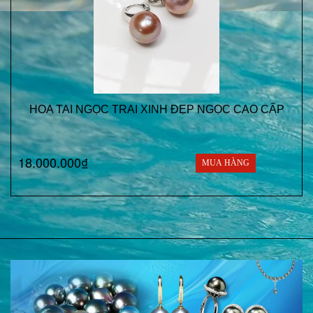
HOA TAI NGỌC TRAI XINH ĐẸP NGỌC CAO CẤP
18.000.000₫
MUA HÀNG