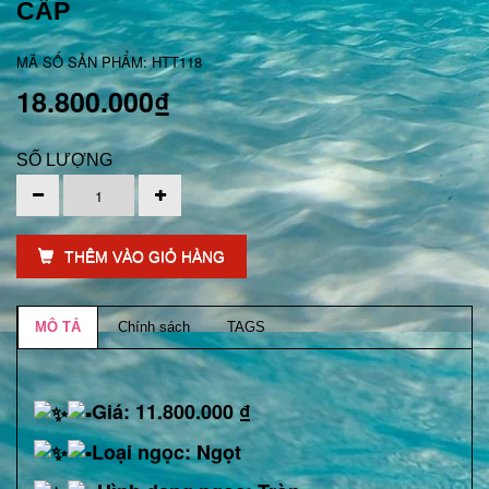
CẤP
MÃ SỐ SẢN PHẨM: HTT118
18.800.000₫
SỐ LƯỢNG
THÊM VÀO GIỎ HÀNG
MÔ TẢ
Chính sách
TAGS
Giá: 11.800.000 ₫
Loại ngọc: Ngọt