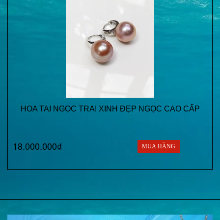
HOA TAI NGỌC TRAI XINH ĐẸP NGỌC CAO CẤP
18.000.000₫
MUA HÀNG