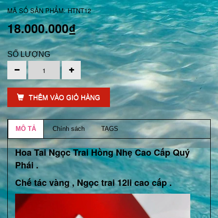
MÃ SỐ SẢN PHẨM: HTNT12
18.000.000₫
SỐ LƯỢNG
THÊM VÀO GIỎ HÀNG
MÔ TẢ
Chính sách
TAGS
Hoa Tai Ngọc Trai Hồng Nhẹ Cao Cấp Quý
Phái .
Chế tác vàng , Ngọc trai 12li cao cấp .