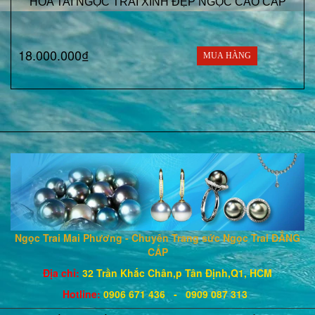
HOA TAI NGỌC TRAI XINH ĐẸP NGỌC CAO CẤP
18.000.000₫
MUA HÀNG
Ngọc Trai Mai Phương - Chuyên Trang sức Ngọc Trai ĐẲNG
CẤP
Địa chỉ:
32 Trần Khắc Chân,p Tân Định,Q1, HCM
Hotline
:
0906 671
436
- 0909 087 313