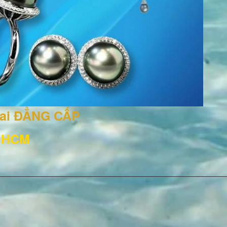
rai ĐẲNG CẤP
, HCM
3