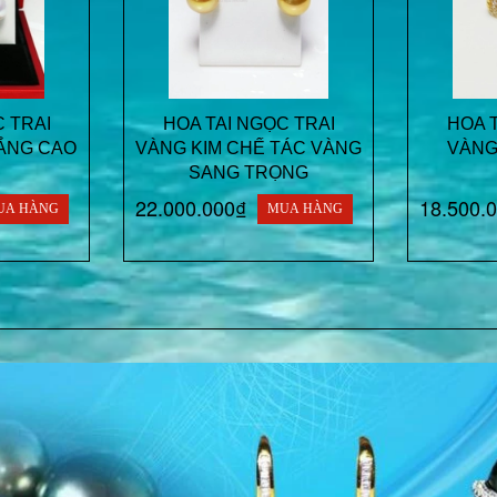
 TRAI
HOA TAI NGỌC TRAI
HOA 
ẮNG CAO
VÀNG KIM CHẾ TÁC VÀNG
VÀNG
SANG TRỌNG
22.000.000₫
18.500.
UA HÀNG
MUA HÀNG