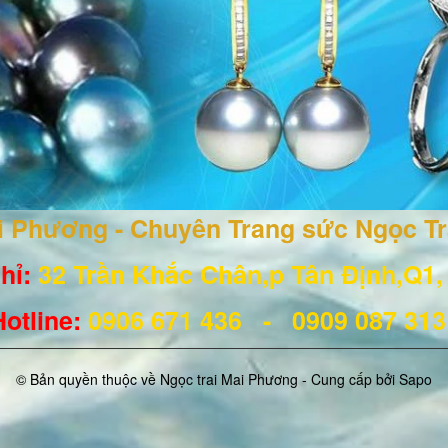
ai Phương - Chuyên Trang sức Ngọc T
hỉ:
32 Trần Khắc Chân,p Tân Định,Q1
Hotline
:
0906 671
436
- 0909 087 31
© Bản quyền thuộc về Ngọc trai Mai Phương - Cung cấp bởi
Sapo