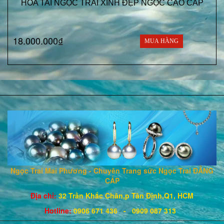
HOA TAI NGỌC TRAI XINH ĐẸP NGỌC CAO CẤP
18.000.000₫
MUA HÀNG
Ngọc Trai Mai Phương - Chuyên Trang sức Ngọc Trai ĐẲNG
CẤP
Địa chỉ:
32 Trần Khắc Chân,p Tân Định,Q1, HCM
Hotline
:
0906 671
436
- 0909 087 313