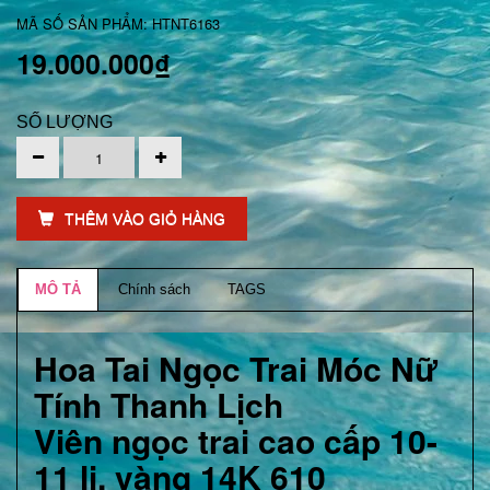
MÃ SỐ SẢN PHẨM: HTNT6163
19.000.000₫
SỐ LƯỢNG
THÊM VÀO GIỎ HÀNG
MÔ TẢ
Chính sách
TAGS
Hoa Tai Ngọc Trai Móc Nữ
Tính Thanh Lịch
Viên ngọc trai cao cấp 10-
11 li, vàng 14K 610