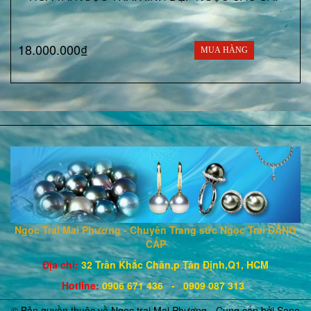
18.000.000₫
MUA HÀNG
Ngọc Trai Mai Phương - Chuyên Trang sức Ngọc Trai ĐẲNG
CẤP
Địa chỉ:
32 Trần Khắc Chân,p Tân Định,Q1, HCM
Hotline
:
0906 671
436
- 0909 087 313
© Bản quyền thuộc về Ngọc trai Mai Phương - Cung cấp bởi
Sapo