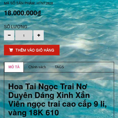
MÃ SỐ SẢN PHẨM: HTNT2828
18.000.000₫
SỐ LƯỢNG
THÊM VÀO GIỎ HÀNG
MÔ TẢ
Chính sách
TAGS
Hoa Tai Ngọc Trai Nơ
Duyên Dáng Xinh Xắn
Viên ngọc trai cao cấp 9 li,
vàng 18K 610