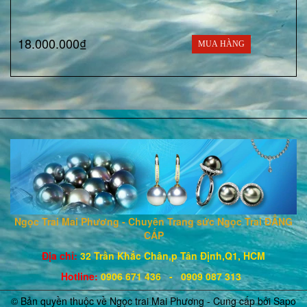
18.000.000₫
MUA HÀNG
Ngọc Trai Mai Phương - Chuyên Trang sức Ngọc Trai ĐẲNG
CẤP
Địa chỉ:
32 Trần Khắc Chân,p Tân Định,Q1, HCM
Hotline
:
0906 671
436
- 0909 087 313
© Bản quyền thuộc về Ngọc trai Mai Phương - Cung cấp bởi
Sapo