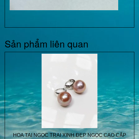
Sản phẩm liên quan
HOA TAI NGỌC TRAI XINH ĐẸP NGỌC CAO CẤP