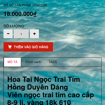
MÃ SỐ SẢN PHẨM: HTNT2288
18.000.000₫
SỐ LƯỢNG
THÊM VÀO GIỎ HÀNG
MÔ TẢ
Chính sách
TAGS
Hoa Tai Ngọc Trai Tím
Hồng Duyên Dáng
Viên ngọc trai tím cao cấp
8-9 li, vàng 18k 610