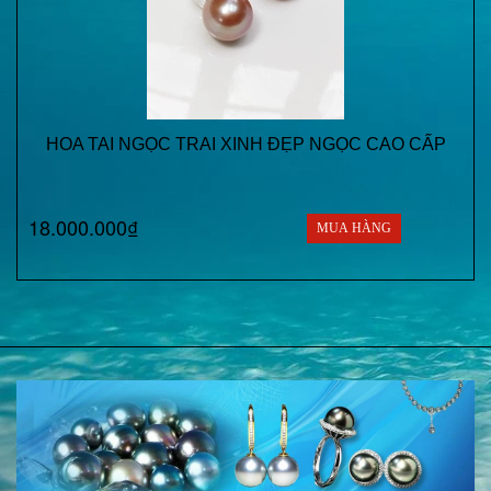
HOA TAI NGỌC TRAI XINH ĐẸP NGỌC CAO CẤP
18.000.000₫
MUA HÀNG