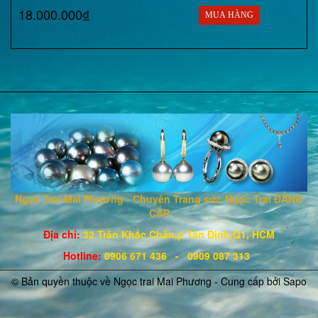
18.000.000₫
MUA HÀNG
Ngọc Trai Mai Phương - Chuyên Trang sức Ngọc Trai ĐẲNG
CẤP
Địa chỉ:
32 Trần Khắc Chân,p Tân Định,Q1, HCM
Hotline
:
0906 671
436
- 0909 087 313
© Bản quyền thuộc về Ngọc trai Mai Phương - Cung cấp bởi
Sapo