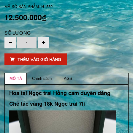
MÃ SỐ SẢN PHẨM: HT559
12.500.000₫
SỐ LƯỢNG
THÊM VÀO GIỎ HÀNG
MÔ TẢ
Chính sách
TAGS
Hoa tai Ngọc trai Hồng cam duyên dáng
Chế tác vàng 18k Ngọc trai 7li