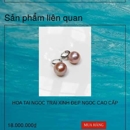
Sản phẩm liên quan
HOA TAI NGỌC TRAI XINH ĐẸP NGỌC CAO CẤP
18.000.000₫
MUA HÀNG