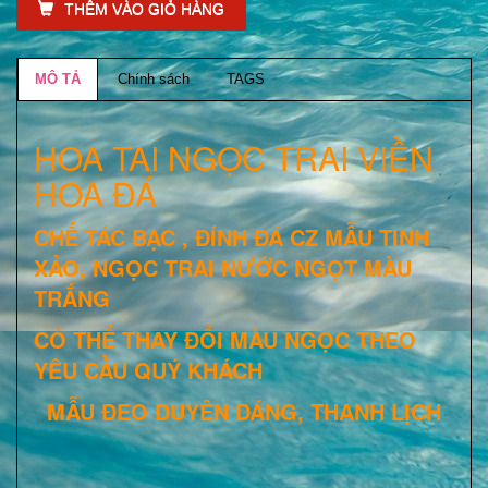
THÊM VÀO GIỎ HÀNG
MÔ TẢ
Chính sách
TAGS
HOA TAI NGỌC TRAI VIỀN
HOA ĐÁ
CHẾ TÁC BẠC , ĐÍNH ĐÁ CZ MẪU TINH
XẢO, NGỌC TRAI NƯỚC NGỌT MÀU
TRẮNG
CÓ THỂ THAY ĐỔI MÀU NGỌC THEO
YÊU CẦU QUÝ KHÁCH
MẪU ĐEO DUYÊN DÁNG, THANH LỊCH