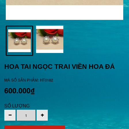
HOA TAI NGỌC TRAI VIỀN HOA ĐÁ
MÃ SỐ SẢN PHẨM: HT0182
600.000₫
SỐ LƯỢNG