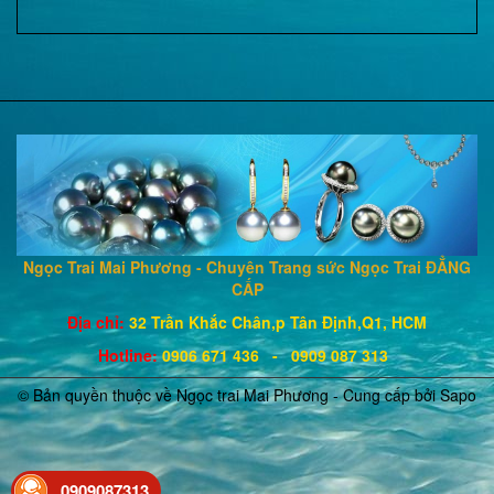
Ngọc Trai Mai Phương - Chuyên Trang sức Ngọc Trai ĐẲNG
CẤP
Địa chỉ:
32 Trần Khắc Chân,p Tân Định,Q1, HCM
Hotline
:
0906 671
436
- 0909 087 313
© Bản quyền thuộc về Ngọc trai Mai Phương - Cung cấp bởi
Sapo
0909087313